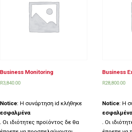
Business Monitoring
Business E
R
3,840.00
R
28,800.00
Notice
: Η συνάρτηση id κλήθηκε
Notice
: Η 
εσφαλμένα
εσφαλμέν
. Οι ιδιότητες προϊόντος δε θα
. Οι ιδιότη
έπρεπε να προσπελαύνονται
έπρεπε να 