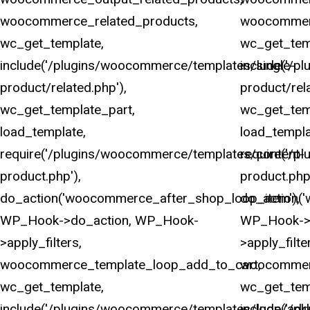
woocommerce_related_products,
woocommerc
wc_get_template,
wc_get_tem
include('/plugins/woocommerce/templates/single-
include('/p
product/related.php'),
product/rela
wc_get_template_part,
wc_get_tem
load_template,
load_templa
require('/plugins/woocommerce/templates/content-
require('/
product.php'),
product.php'
do_action('woocommerce_after_shop_loop_item'),
do_action(
WP_Hook->do_action, WP_Hook-
WP_Hook->
>apply_filters,
>apply_filte
woocommerce_template_loop_add_to_cart,
woocommerc
wc_get_template,
wc_get_tem
include('/plugins/woocommerce/templates/loop/add
include('/