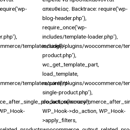
equire('wp-
απευθείας. Backtrace: require('wp-
blog-header.php'),
require_once('wp-
r.php'),
includes/template-loader.php'),
ommerce/templates/single-
include('/plugins/woocommerce/tem
product.php'),
wc_get_template_part,
load_template,
commerce/templates/content-
require('/plugins/woocommerce/te
single-product.php'),
e_after_single_product_summary'),
do_action('woocommerce_after_si
 WP_Hook-
WP_Hook->do_action, WP_Hook-
>apply_filters,
elated_products,
woocommerce_output_related_pro