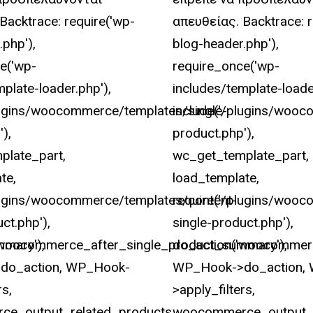
Backtrace: require('wp-
απευθείας. Backtrace: r
.php'),
blog-header.php'),
e('wp-
require_once('wp-
mplate-loader.php'),
includes/template-loade
lugins/woocommerce/templates/single-
include('/plugins/wooc
),
product.php'),
plate_part,
wc_get_template_part,
te,
load_template,
plugins/woocommerce/templates/content-
require('/plugins/woo
ct.php'),
single-product.php'),
mary'),
'woocommerce_after_single_product_summary'),
do_action('woocommerc
do_action, WP_Hook-
WP_Hook->do_action,
rs,
>apply_filters,
e_output_related_products,
woocommerce_output_r