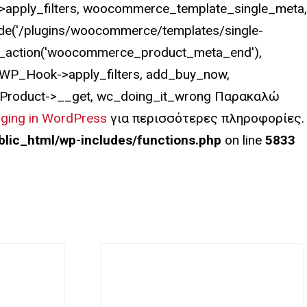
apply_filters, woocommerce_template_single_meta,
ude('/plugins/woocommerce/templates/single-
o_action('woocommerce_product_meta_end'),
WP_Hook->apply_filters, add_buy_now,
Product->__get, wc_doing_it_wrong Παρακαλώ
ging in WordPress
για περισσότερες πληροφορίες.
lic_html/wp-includes/functions.php
on line
5833