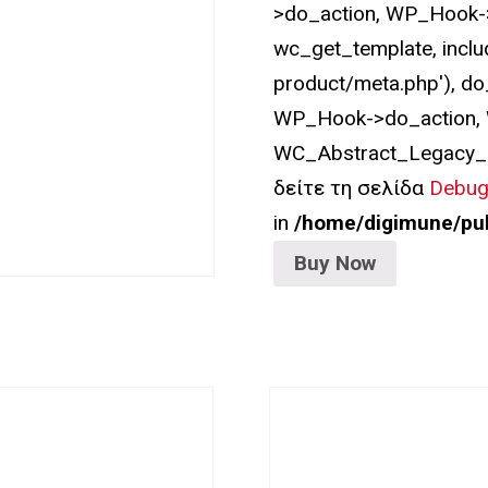
>do_action, WP_Hook->
wc_get_template, incl
product/meta.php'), d
WP_Hook->do_action, 
WC_Abstract_Legacy_
δείτε τη σελίδα
Debug
in
/home/digimune/pub
Buy Now