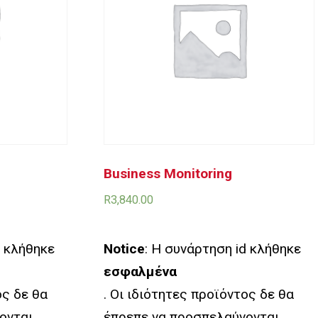
Business Monitoring
R
3,840.00
d κλήθηκε
Notice
: Η συνάρτηση id κλήθηκε
εσφαλμένα
ος δε θα
. Οι ιδιότητες προϊόντος δε θα
ονται
έπρεπε να προσπελαύνονται