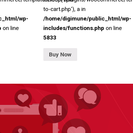
to-cart.php'), a in
c_html/wp-
/home/digimune/public_html/wp-
p
on line
includes/functions.php
on line
5833
Buy Now