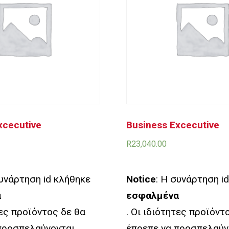
xcecutive
Business Excecutive
R
23,040.00
συνάρτηση id κλήθηκε
Notice
: Η συνάρτηση i
α
εσφαλμένα
τες προϊόντος δε θα
. Οι ιδιότητες προϊόντ
προσπελαύνονται
έπρεπε να προσπελαύν