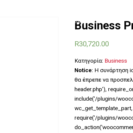
Προσωπική και
Προστασία
Home
Οικογενειακή
Επικοινωνία
Business 
Επιχειρήσεων
Προστασία
R
30,720.00
Κατηγορία:
Business
Notice
: Η συνάρτηση 
θα έπρεπε να προσπελα
header.php'), require_o
include('/plugins/wooc
wc_get_template_part,
require('/plugins/wooc
do_action('woocommer