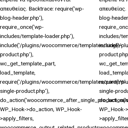
απευθείας. Backtrace: require('wp-
απευθείας. 
blog-header.php'),
blog-header
require_once('wp-
require_onc
includes/template-loader.php'),
includes/te
include('/plugins/woocommerce/templates/single-
include('/p
product.php'),
product.php'
wc_get_template_part,
wc_get_tem
load_template,
load_templa
require('/plugins/woocommerce/templates/content-
require('/
single-product.php'),
single-produ
do_action('woocommerce_after_single_product_sum
do_action(
WP_Hook->do_action, WP_Hook-
WP_Hook->
>apply_filters,
>apply_filte
woocommerce_output_related_products,
woocommerc