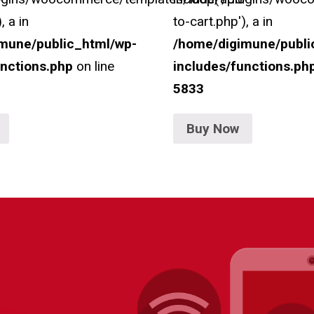
, a in
to-cart.php'), a in
mune/public_html/wp-
/home/digimune/publi
unctions.php
on line
includes/functions.ph
5833
Buy Now