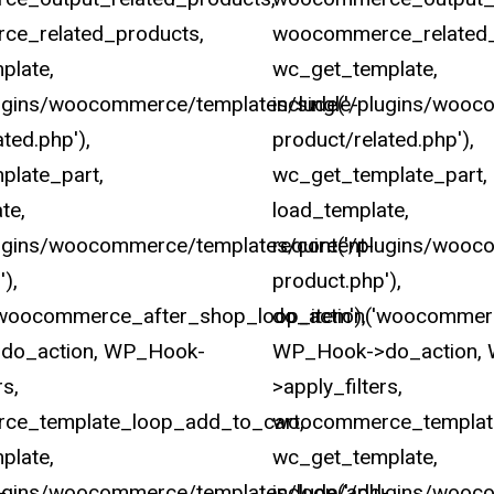
e_related_products,
woocommerce_related_
plate,
wc_get_template,
lugins/woocommerce/templates/single-
include('/plugins/wooc
ted.php'),
product/related.php'),
plate_part,
wc_get_template_part,
te,
load_template,
plugins/woocommerce/templates/content-
require('/plugins/woo
),
product.php'),
'woocommerce_after_shop_loop_item'),
do_action('woocommerc
do_action, WP_Hook-
WP_Hook->do_action,
rs,
>apply_filters,
e_template_loop_add_to_cart,
woocommerce_template
plate,
wc_get_template,
-
plugins/woocommerce/templates/loop/add-
include('/plugins/woo