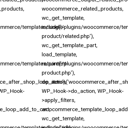
products,
woocommerce_related_products,
wc_get_template,
ommerce/templates/single-
include('/plugins/woocommerce/tem
product/related.php'),
wc_get_template_part,
load_template,
commerce/templates/content-
require('/plugins/woocommerce/te
product.php'),
e_after_shop_loop_item'),
do_action('woocommerce_after_sho
 WP_Hook-
WP_Hook->do_action, WP_Hook-
>apply_filters,
_loop_add_to_cart,
woocommerce_template_loop_add_
wc_get_template,
commerce/templates/loop/add-
include('/plugins/woocommerce/te